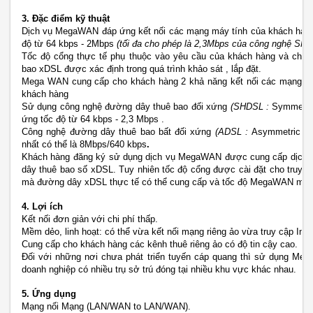
3. Đặc điểm kỹ thuật
Dịch vụ MegaWAN đáp ứng kết nối các mạng máy tính của khách hàng
độ từ 64 kbps - 2Mbps
(tối đa cho phép là 2,3Mbps của công nghệ SHD
Tốc độ cổng thực tế phụ thuộc vào yêu cầu của khách hàng và chất
bao xDSL được xác định trong quá trình khảo sát , lắp đặt.
Mega WAN cung cấp cho khách hàng 2 khả năng kết nối các mạng máy
khách hàng
Sử dụng công nghệ đường dây thuê bao đối xứng
(SHDSL :
Symmetric 
ứng tốc độ từ 64 kbps - 2,3 Mbps .
Công nghệ đường dây thuê bao bất đối xứng
(ADSL :
Asymmetric Dig
nhất có thể là 8Mbps/640 kbps
.
Khách hàng đăng ký sử dụng dịch vụ MegaWAN được cung cấp dịch vụ 
dây thuê bao số xDSL. Tuy nhiên tốc độ cổng được cài đặt cho truy nh
mà đường dây xDSL thực tế có thể cung cấp và tốc độ MegaWAN mà 
4. Lợi ích
Kết nối đơn giản với chi phí thấp.
Mềm dẻo, linh hoạt: có thể vừa kết nối mạng riêng ảo vừa truy cập Inte
Cung cấp cho khách hàng các kênh thuê riêng ảo có độ tin cậy cao.
Đối với những nơi chưa phát triển tuyến cáp quang thì sử dụng Meg
doanh nghiệp có nhiều trụ sở trú đóng tại nhiều khu vực khác nhau.
5. Ứng dụng
Mạng nối Mạng (LAN/WAN to LAN/WAN).