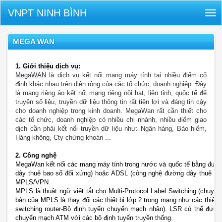
VNPT NINH BÌNH
Tog
nav
MEGA WAN
1. Giới thiệu dịch vụ:
MegaWAN
là dịch vụ kết nối mạng máy tính tại nhiều điểm cố
định khác nhau trên diện rộng của các tổ chức, doanh nghiệp. Đây
là mạng riêng ảo kết nối mạng riêng nội hạt, liên tỉnh, quốc tế để
truyền số liệu, truyền dữ liệu thông tin rất tiện lợi và đáng tin cậy
cho doanh nghiệp trong kinh doanh.
MegaWan rất cần thiết cho
các tổ chức, doanh nghiệp có nhiều chi nhánh, nhiều điểm giao
dịch cần phải kết nối truyền dữ liệu như: Ngân hàng, Bảo hiểm,
Hàng không, Cty chứng khoán ...
2. Công nghệ
MegaWan kết nối các mạng máy tính trong nước và quốc tế bằng đườ
dây thuê bao số đối xứng) hoặc ADSL (công nghệ đường dây thuê bao
MPLS/VPN.
MPLS là thuật ngữ viết tắt cho Multi-Protocol Label Switching (chuy
bản của MPLS là thay đổi các thiết bị lớp 2 trong mạng như các thiết
switching router-Bộ định tuyến chuyển mạch nhãn). LSR có thể đượ
chuyển mạch ATM với các bộ định tuyến truyền thống.