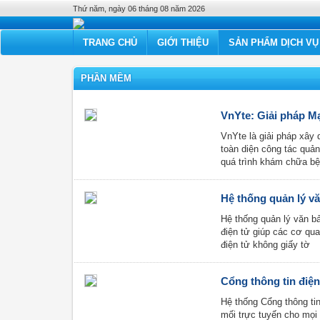
Thứ năm, ngày 06 tháng 08 năm 2026
TRANG CHỦ
GIỚI THIỆU
SẢN PHẨM DỊCH VỤ
PHẦN MỀM
VnYte: Giải pháp M
VnYte là giải pháp xây
toàn diện công tác quản 
quá trình khám chữa b
Hệ thống quản lý vă
Hệ thống quản lý văn bả
điện tử giúp các cơ qu
điện tử không giấy tờ
Cổng thông tin điệ
Hệ thống Cổng thông tin
mối trực tuyến cho mọi