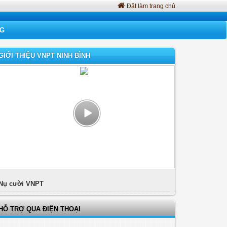
Đặt làm trang chủ
NG
GIỚI THIỆU VNPT NINH BÌNH
Nụ cười VNPT
HỖ TRỢ QUA ĐIỆN THOẠI