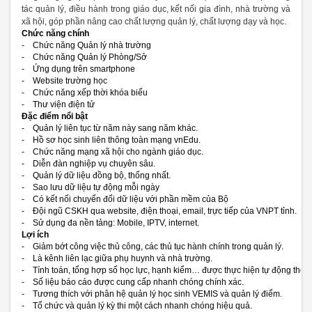
tác quản lý, điều hành trong giáo dục, kết nối gia đình, nhà trường và
xã hội, góp phần nâng cao chất lượng quản lý, chất lượng dạy và học.
Chức năng chính
- Chức năng Quản lý nhà trường
- Chức năng Quản lý Phòng/Sở
- Ứng dụng trên smartphone
- Website trường học
- Chức năng xếp thời khóa biểu
- Thư viện điện tử
Đặc điểm nổi bật
- Quản lý liên tục từ năm này sang năm khác.
- Hồ sơ học sinh liên thông toàn mạng vnEdu.
- Chức năng mạng xã hội cho ngành giáo dục.
- Diễn đàn nghiệp vụ chuyên sâu.
- Quản lý dữ liệu đồng bộ, thống nhất.
- Sao lưu dữ liệu tự động mỗi ngày
- Có kết nối chuyển đổi dữ liệu với phần mềm của Bộ
- Đội ngũ CSKH qua website, điện thoại, email, trực tiếp của VNPT tỉnh.
- Sử dụng đa nền tảng: Mobile, IPTV, internet.
Lợi ích
- Giảm bớt công việc thủ công, các thủ tục hành chính trong quản lý.
- Là kênh liên lạc giữa phụ huynh và nhà trường.
- Tính toán, tổng hợp số học lực, hạnh kiểm… được thực hiện tự động theo 
- Số liệu báo cáo được cung cấp nhanh chóng chính xác.
- Tương thích với phân hệ quản lý học sinh VEMIS và quản lý điểm.
- Tổ chức và quản lý kỳ thi một cách nhanh chóng hiệu quả.