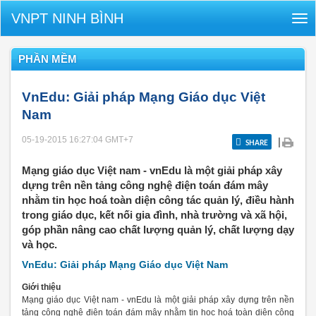
VNPT NINH BÌNH
Tog
nav
PHẦN MỀM
VnEdu: Giải pháp Mạng Giáo dục Việt
Nam
05-19-2015 16:27:04
GMT+7
|
SHARE
Mạng giáo dục Việt nam - vnEdu là một giải pháp xây
dựng trên nền tảng công nghệ điện toán đám mây
nhằm tin học hoá toàn diện công tác quản lý, điều hành
trong giáo dục, kết nối gia đình, nhà trường và xã hội,
góp phần nâng cao chất lượng quản lý, chất lượng dạy
và học.
VnEdu: Giải pháp Mạng Giáo dục Việt Nam
Giới thiệu
Mạng giáo dục Việt nam - vnEdu là một giải pháp xây dựng trên nền
tảng công nghệ điện toán đám mây nhằm tin học hoá toàn diện công