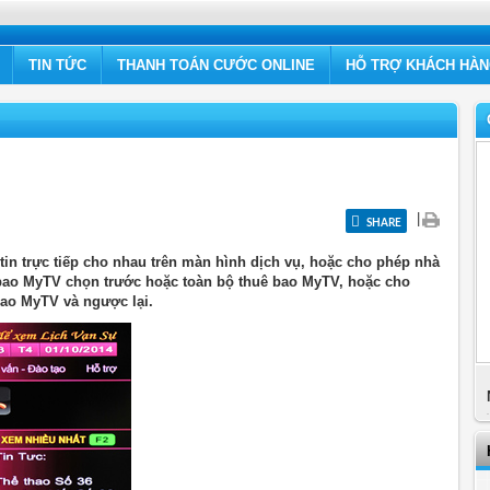
TIN TỨC
THANH TOÁN CƯỚC ONLINE
HỖ TRỢ KHÁCH HÀ
|
SHARE
tin trực tiếp cho nhau trên màn hình dịch vụ, hoặc cho phép nhà
 bao MyTV chọn trước hoặc toàn bộ thuê bao MyTV, hoặc cho
 bao MyTV và ngược lại.