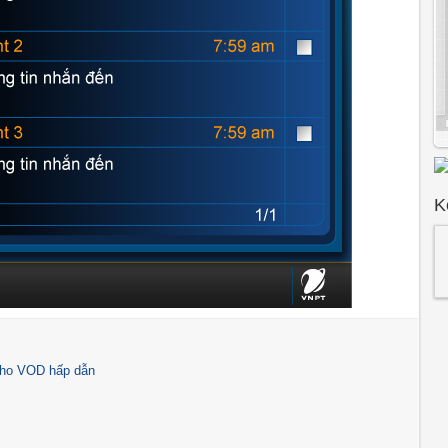
K
kho VOD hấp dẫn