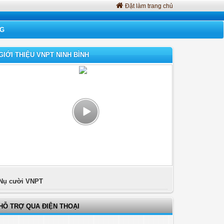
Đặt làm trang chủ
NG
GIỚI THIỆU VNPT NINH BÌNH
Nụ cười VNPT
HỖ TRỢ QUA ĐIỆN THOẠI