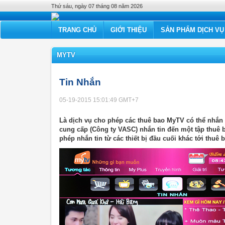
Thứ sáu, ngày 07 tháng 08 năm 2026
TRANG CHỦ
GIỚI THIỆU
SẢN PHẨM DỊCH VỤ
MYTV
Tin Nhắn
05-19-2015 15:01:49
GMT+7
Là dịch vụ cho phép các thuê bao MyTV có thể nhắn 
cung cấp (Công ty VASC) nhắn tin đến một tập thuê
phép nhắn tin từ các thiết bị đầu cuối khác tới thuê