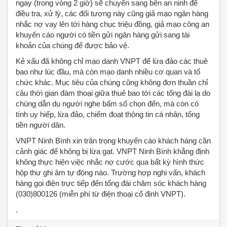
ngay (trong vòng 2 giờ) sẽ chuyển sang bên an ninh để
điều tra, xử lý, các đối tượng này cũng giả mạo ngân hàng
nhắc nợ vay lên tới hàng chục triệu đồng, giả mạo công an
khuyến cáo người có tiền gửi ngân hàng gửi sang tài
khoản của chúng để được bảo vệ.
Kẻ xấu đã không chỉ mạo danh VNPT để lừa đảo các thuê
bao như lúc đầu, mà còn mạo danh nhiều cơ quan và tổ
chức khác. Mục tiêu của chúng cũng không đơn thuần chỉ
câu thời gian đàm thoại giữa thuê bao tới các tổng đài lạ do
chúng dẫn dụ người nghe bấm số chọn đến, mà còn có
tính uy hiếp, lừa đảo, chiếm đoạt thông tin cá nhân, tống
tiền người dân.
VNPT Ninh Bình xin trân trọng khuyến cáo khách hàng cần
cảnh giác để không bị lừa gạt. VNPT Ninh Bình khẳng định
không thực hiện việc nhắc nợ cước qua bất kỳ hình thức
hộp thư ghi âm tự động nào. Trường hợp nghi vấn, khách
hàng gọi điện trực tiếp đến tổng đài chăm sóc khách hàng
(030)800126 (miễn phí từ điện thoại cố định VNPT).
.