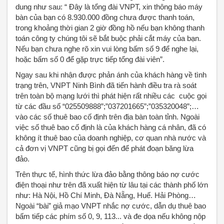
dung như sau: “ Đây là tổng đài VNPT, xin thông báo máy
bàn của bạn có 8.930.000 đồng chưa được thanh toán,
trong khoảng thời gian 2 giờ đồng hồ nếu bạn không thanh
toán công ty chúng tôi sẽ bắt buộc phải cắt máy của bạn.
Nếu bạn chưa nghe rõ xin vui lòng bấm số 9 để nghe lại,
hoặc bấm số 0 để gặp trực tiếp tổng đài viên”.
Ngay sau khi nhận được phản ánh của khách hàng về tình
trạng trên, VNPT Ninh Bình đã tiến hành điều tra rà soát
trên toàn bộ mạng lưới thì phát hiện rất nhiều các cuộc gọi
từ các đầu số “025509888”;”037201665”;”035320048”;…
vào các số thuê bao cố định trên địa bàn toàn tỉnh. Ngoài
việc số thuê bao cố định là của khách hàng cá nhân, đã có
không ít thuê bao của doanh nghiệp, cơ quan nhà nước và
cả đơn vị VNPT cũng bị gọi đến để phát đoạn băng lừa
đảo.
Trên thực tế, hình thức lừa đảo bằng thông báo nợ cước
điện thoại như trên đã xuất hiện từ lâu tại các thành phố lớn
như: Hà Nội, Hồ Chí Minh, Đà Nẵng, Huế. Hải Phòng…
Ngoài “bài” giả mạo VNPT nhắc nợ cước, dẫn dụ thuê bao
bấm tiếp các phím số 0, 9, 113... và đe dọa nếu không nộp