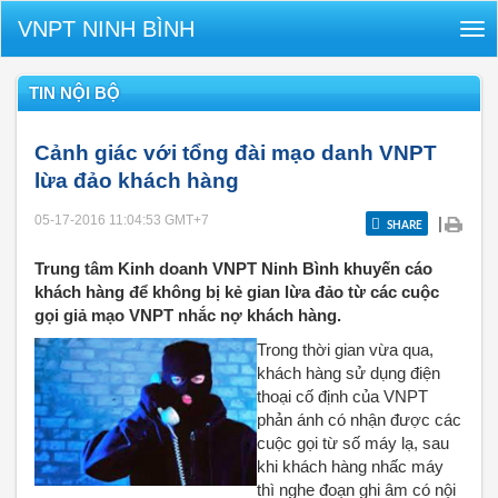
VNPT NINH BÌNH
Tog
nav
TIN NỘI BỘ
Cảnh giác với tổng đài mạo danh VNPT
lừa đảo khách hàng
05-17-2016 11:04:53
GMT+7
|
SHARE
Trung tâm Kinh doanh VNPT Ninh Bình khuyến cáo
khách hàng để không bị kẻ gian lừa đảo từ các cuộc
gọi giả mạo VNPT nhắc nợ khách hàng.
Trong thời gian vừa qua,
khách hàng sử dụng điện
thoại cố định của VNPT
phản ánh có nhận được các
cuộc gọi từ số máy lạ, sau
khi khách hàng nhấc máy
thì nghe đoạn ghi âm có nội