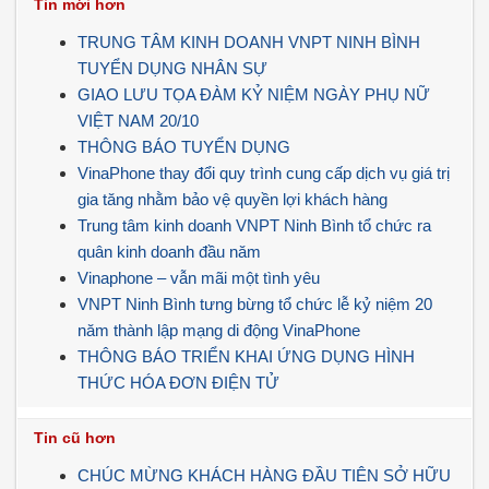
Tin mới hơn
TRUNG TÂM KINH DOANH VNPT NINH BÌNH
TUYỂN DỤNG NHÂN SỰ
GIAO LƯU TỌA ĐÀM KỶ NIỆM NGÀY PHỤ NỮ
VIỆT NAM 20/10
THÔNG BÁO TUYỂN DỤNG
VinaPhone thay đổi quy trình cung cấp dịch vụ giá trị
gia tăng nhằm bảo vệ quyền lợi khách hàng
Trung tâm kinh doanh VNPT Ninh Bình tổ chức ra
quân kinh doanh đầu năm
Vinaphone – vẫn mãi một tình yêu
VNPT Ninh Bình tưng bừng tổ chức lễ kỷ niệm 20
năm thành lập mạng di động VinaPhone
THÔNG BÁO TRIỂN KHAI ỨNG DỤNG HÌNH
THỨC HÓA ĐƠN ĐIỆN TỬ
Tin cũ hơn
CHÚC MỪNG KHÁCH HÀNG ĐẦU TIÊN SỞ HỮU