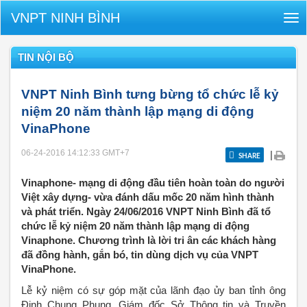
VNPT NINH BÌNH
Tog
nav
TIN NỘI BỘ
VNPT Ninh Bình tưng bừng tổ chức lễ kỷ
niệm 20 năm thành lập mạng di động
VinaPhone
06-24-2016 14:12:33
GMT+7
|
SHARE
Vinaphone- mạng di động đầu tiên hoàn toàn do người
Việt xây dựng- vừa đánh dấu mốc 20 năm hình thành
và phát triển. Ngày 24/06/2016 VNPT Ninh Bình đã tổ
chức lễ kỷ niệm 20 năm thành lập mạng di động
Vinaphone. Chương trình là lời tri ân các khách hàng
đã đồng hành, gắn bó, tin dùng dịch vụ của VNPT
VinaPhone.
Lễ kỷ niệm có sự góp mặt của lãnh đạo ủy ban tỉnh ông
Đinh Chung Phụng, Giám đốc Sở Thông tin và Truyền