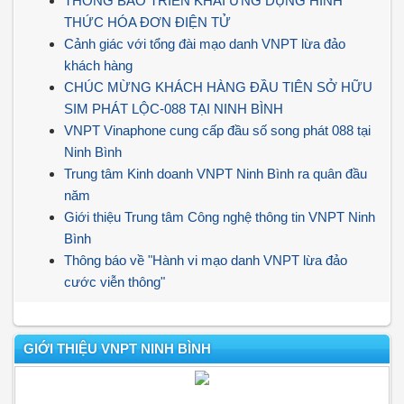
THÔNG BÁO TRIỂN KHAI ỨNG DỤNG HÌNH
THỨC HÓA ĐƠN ĐIỆN TỬ
Cảnh giác với tổng đài mạo danh VNPT lừa đảo
khách hàng
CHÚC MỪNG KHÁCH HÀNG ĐẦU TIÊN SỞ HỮU
SIM PHÁT LỘC-088 TẠI NINH BÌNH
VNPT Vinaphone cung cấp đầu số song phát 088 tại
Ninh Bình
Trung tâm Kinh doanh VNPT Ninh Bình ra quân đầu
năm
Giới thiệu Trung tâm Công nghệ thông tin VNPT Ninh
Bình
Thông báo về "Hành vi mạo danh VNPT lừa đảo
cước viễn thông"
GIỚI THIỆU VNPT NINH BÌNH